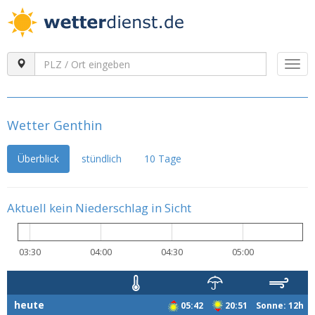
Togg
navi
Wetter Genthin
Überblick
stündlich
10 Tage
Aktuell kein Niederschlag in Sicht
03:30
04:00
04:30
05:00
heute
05:42
20:51 Sonne: 12h