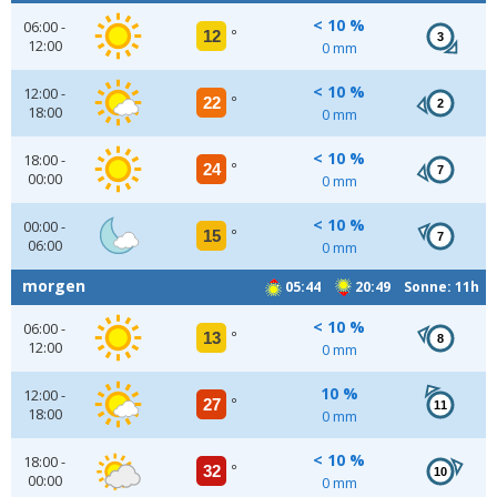
< 10 %
06:00 -
12
°
3
12:00
0 mm
< 10 %
12:00 -
22
°
2
18:00
0 mm
< 10 %
18:00 -
24
°
7
00:00
0 mm
< 10 %
00:00 -
15
°
7
06:00
0 mm
morgen
05:44
20:49 Sonne: 11h
< 10 %
06:00 -
13
°
8
12:00
0 mm
10 %
12:00 -
27
°
11
18:00
0 mm
< 10 %
18:00 -
32
°
10
00:00
0 mm