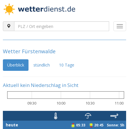
Togg
navi
Wetter Fürstenwalde
Überblick
stündlich
10 Tage
Aktuell kein Niederschlag in Sicht
09:30
10:00
10:30
11:00
heute
05:33
20:45 Sonne: 5h