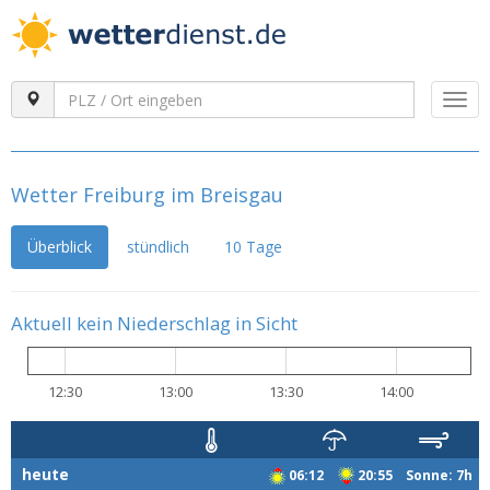
Togg
navi
Wetter Freiburg im Breisgau
Überblick
stündlich
10 Tage
Aktuell kein Niederschlag in Sicht
12:30
13:00
13:30
14:00
heute
06:12
20:55 Sonne: 7h