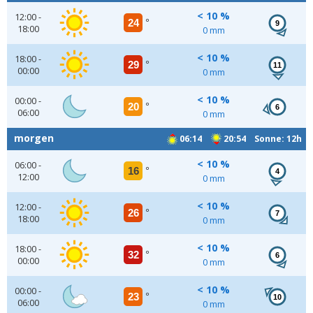
< 10 %
12:00 -
24
°
9
18:00
0 mm
< 10 %
18:00 -
29
°
11
00:00
0 mm
< 10 %
00:00 -
20
°
6
06:00
0 mm
morgen
06:14
20:54 Sonne: 12h
< 10 %
06:00 -
16
°
4
12:00
0 mm
< 10 %
12:00 -
26
°
7
18:00
0 mm
< 10 %
18:00 -
32
°
6
00:00
0 mm
< 10 %
00:00 -
23
°
10
06:00
0 mm