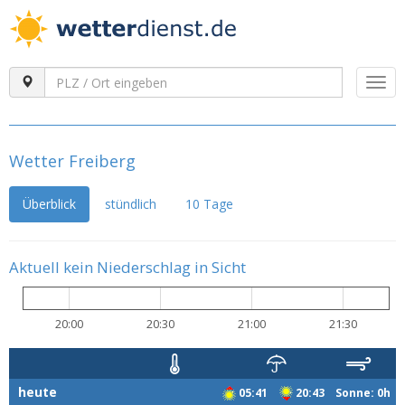
Togg
navi
Wetter Freiberg
Überblick
stündlich
10 Tage
Aktuell kein Niederschlag in Sicht
20:00
20:30
21:00
21:30
heute
05:41
20:43 Sonne: 0h