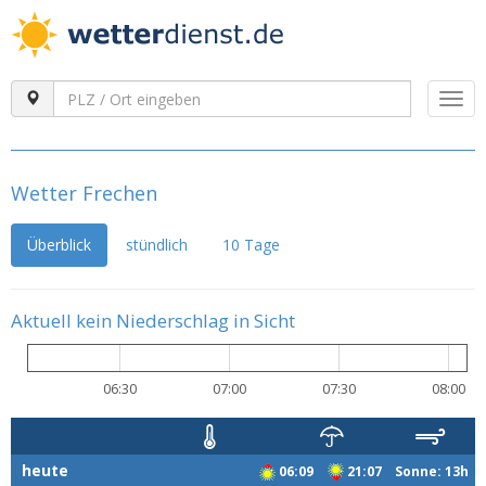
Togg
navi
Wetter Frechen
Überblick
stündlich
10 Tage
Aktuell kein Niederschlag in Sicht
06:30
07:00
07:30
08:00
heute
06:09
21:07 Sonne: 13h