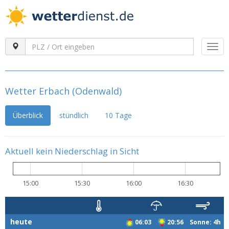
Togg
navi
Wetter Erbach (Odenwald)
Überblick
stündlich
10 Tage
Aktuell kein Niederschlag in Sicht
15:00
15:30
16:00
16:30
heute
06:03
20:56 Sonne: 4h