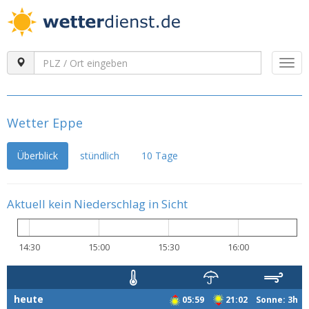
Togg
navi
Wetter Eppe
Überblick
stündlich
10 Tage
Aktuell kein Niederschlag in Sicht
14:30
15:00
15:30
16:00
heute
05:59
21:02 Sonne: 3h