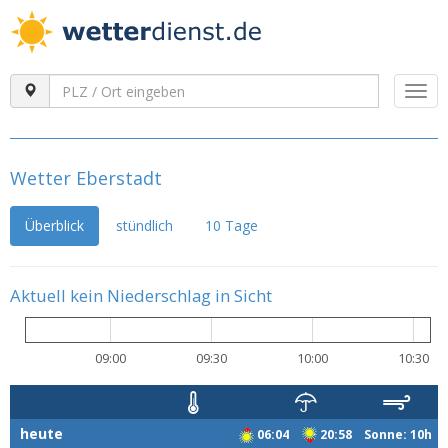
Togg
navi
Wetter Eberstadt
Überblick
stündlich
10 Tage
Aktuell kein Niederschlag in Sicht
09:00
09:30
10:00
10:30
heute
06:04
20:58 Sonne: 10h