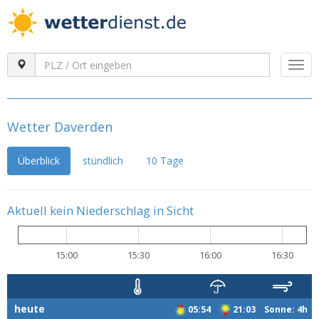
Togg
navi
Wetter Daverden
Überblick
stündlich
10 Tage
Aktuell kein Niederschlag in Sicht
15:00
15:30
16:00
16:30
heute
05:54
21:03 Sonne: 4h