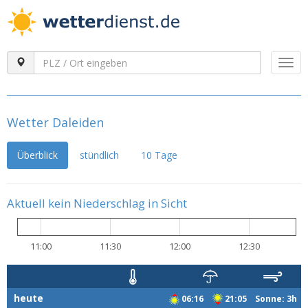
Togg
navi
Wetter Daleiden
Überblick
stündlich
10 Tage
Aktuell kein Niederschlag in Sicht
11:00
11:30
12:00
12:30
heute
06:16
21:05 Sonne: 3h