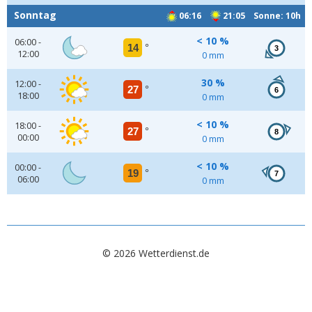
Sonntag
06:16
21:05 Sonne: 10h
< 10 %
06:00 -
14
°
3
12:00
0 mm
30 %
12:00 -
27
°
6
18:00
0 mm
< 10 %
18:00 -
27
°
8
00:00
0 mm
< 10 %
00:00 -
19
°
7
06:00
0 mm
© 2026 Wetterdienst.de