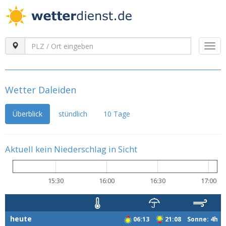
Togg
navi
Wetter Daleiden
Überblick
stündlich
10 Tage
Aktuell kein Niederschlag in Sicht
15:30
16:00
16:30
17:00
heute
06:13
21:08 Sonne: 4h