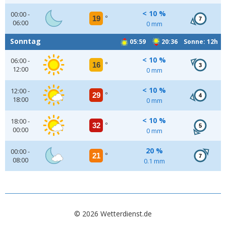
< 10 %
00:00 -
19
°
7
06:00
0 mm
Sonntag
05:59
20:36 Sonne: 12h
< 10 %
06:00 -
16
°
3
12:00
0 mm
< 10 %
12:00 -
29
°
4
18:00
0 mm
< 10 %
18:00 -
32
°
5
00:00
0 mm
20 %
00:00 -
21
°
7
08:00
0.1 mm
© 2026 Wetterdienst.de