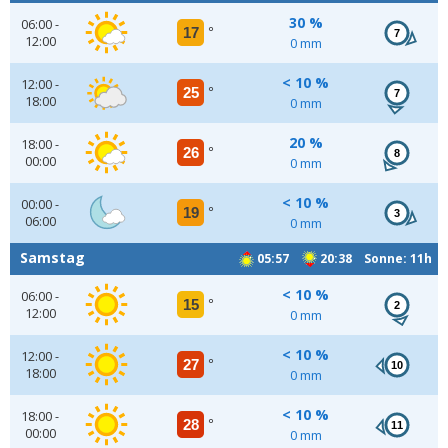
30 %
06:00 -
17
°
7
12:00
0 mm
< 10 %
12:00 -
25
°
7
18:00
0 mm
20 %
18:00 -
26
°
8
00:00
0 mm
< 10 %
00:00 -
19
°
3
06:00
0 mm
Samstag
05:57
20:38 Sonne: 11h
< 10 %
06:00 -
15
°
2
12:00
0 mm
< 10 %
12:00 -
27
°
10
18:00
0 mm
< 10 %
18:00 -
28
°
11
00:00
0 mm