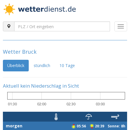
Togg
navi
Wetter Bruck
Überblick
stündlich
10 Tage
Aktuell kein Niederschlag in Sicht
01:30
02:00
02:30
03:00
morgen
05:56
20:39 Sonne: 8h