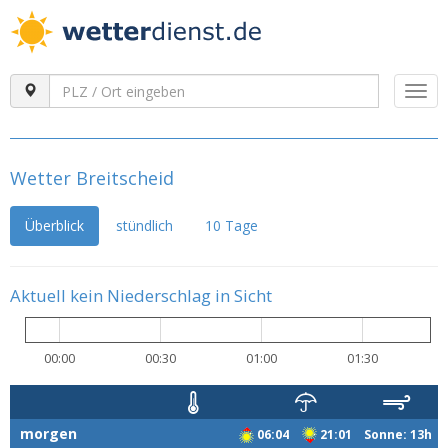
Togg
navi
Wetter Breitscheid
Überblick
stündlich
10 Tage
Aktuell kein Niederschlag in Sicht
00:00
00:30
01:00
01:30
morgen
06:04
21:01 Sonne: 13h