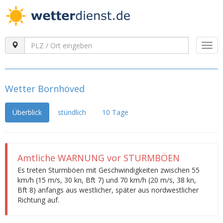
Togg
navi
Wetter Bornhöved
Überblick
stündlich
10 Tage
Amtliche WARNUNG vor STURMBÖEN
Es treten Sturmböen mit Geschwindigkeiten zwischen 55
km/h (15 m/s, 30 kn, Bft 7) und 70 km/h (20 m/s, 38 kn,
Bft 8) anfangs aus westlicher, später aus nordwestlicher
Richtung auf.