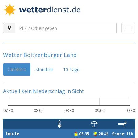
Togg
navi
Wetter Boitzenburger Land
Überblick
stündlich
10 Tage
Aktuell kein Niederschlag in Sicht
07:30
08:00
08:30
09:00
09:30
heute
05:35
20:46 Sonne: 11h