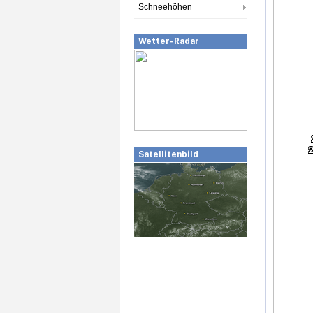
Schneehöhen
Wetter-Radar
Satellitenbild