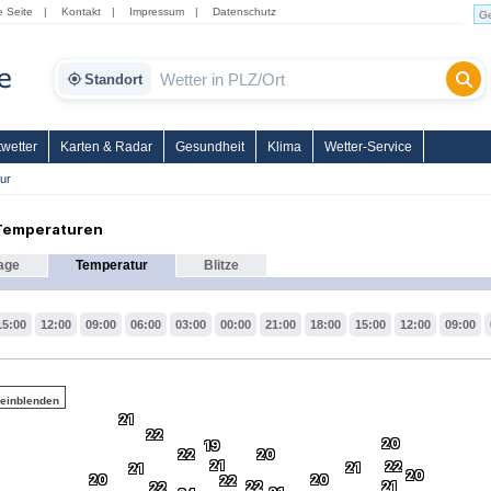
e Seite
|
Kontakt
|
Impressum
|
Datenschutz
Standort
wetter
Karten & Radar
Gesundheit
Klima
Wetter-Service
ur
 Temperaturen
age
Temperatur
Blitze
15:00
12:00
09:00
06:00
03:00
00:00
21:00
18:00
15:00
12:00
09:00
 einblenden
21
22
20
19
22
20
21
22
21
21
20
20
20
22
22
21
22