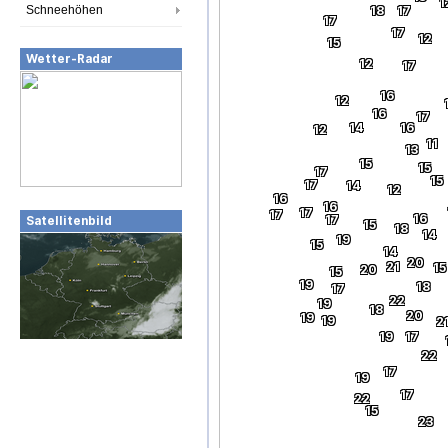
1
Schneehöhen
18
17
17
17
12
15
Wetter-Radar
12
17
16
12
16
17
14
16
12
11
13
15
15
17
15
17
14
12
16
16
17
17
16
17
Satellitenbild
15
18
14
19
15
14
20
21
15
20
15
19
18
17
22
19
18
20
19
19
2
19
17
22
17
19
17
22
15
23