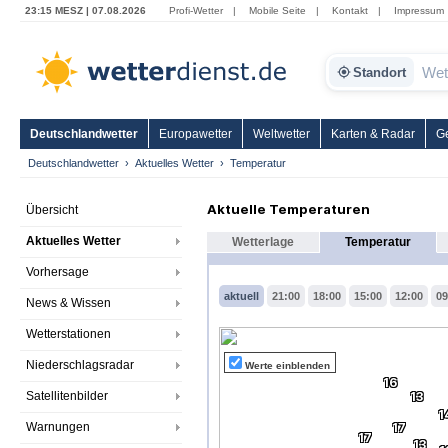
23:15 MESZ | 07.08.2026
Profi-Wetter
|
Mobile Seite
|
Kontakt
|
Impressum
Standort
Deutschlandwetter
Europawetter
Weltwetter
Karten & Radar
G
Deutschlandwetter
Aktuelles Wetter
Temperatur
Aktuelle Temperaturen
Übersicht
Aktuelles Wetter
Wetterlage
Temperatur
Vorhersage
aktuell
21:00
18:00
15:00
12:00
09
News & Wissen
Wetterstationen
Niederschlagsradar
Werte einblenden
16
Satellitenbilder
13
1
Warnungen
17
17
13