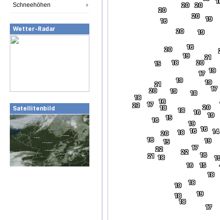
1
Schneehöhen
20
20
20
20
19
16
Wetter-Radar
20
19
16
20
19
21
18
20
15
19
17
19
19
21
17
20
19
18
18
16
17
23
20
18
Satellitenbild
18
16
19
15
16
19
16
16
14
18
20
16
19
15
17
22
22
16
21
18
1
16
15
18
18
19
19
18
18
17