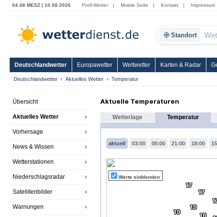
04:48 MESZ | 10.08.2026
Profi-Wetter
|
Mobile Seite
|
Kontakt
|
Impressum
Standort
Deutschlandwetter
Europawetter
Weltwetter
Karten & Radar
G
Deutschlandwetter
Aktuelles Wetter
Temperatur
Aktuelle Temperaturen
Übersicht
Aktuelles Wetter
Wetterlage
Temperatur
Vorhersage
aktuell
03:00
00:00
21:00
18:00
15
News & Wissen
Wetterstationen
Niederschlagsradar
Werte einblenden
17
Satellitenbilder
17
1
Warnungen
19
19
16