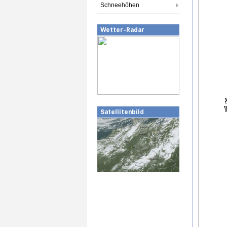
Schneehöhen
Wetter-Radar
Satellitenbild