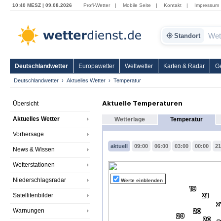
10:40 MESZ | 09.08.2026
Profi-Wetter
|
Mobile Seite
|
Kontakt
|
Impressum
Standort
Deutschlandwetter
Europawetter
Weltwetter
Karten & Radar
G
Deutschlandwetter
Aktuelles Wetter
Temperatur
Aktuelle Temperaturen
Übersicht
Aktuelles Wetter
Wetterlage
Temperatur
Vorhersage
aktuell
09:00
06:00
03:00
00:00
21
News & Wissen
Wetterstationen
Niederschlagsradar
Werte einblenden
19
Satellitenbilder
21
2
Warnungen
20
20
20