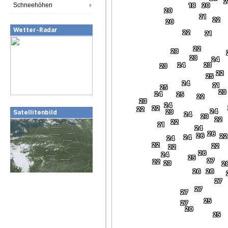
2
Schneehöhen
18
20
20
21
22
20
Wetter-Radar
22
21
22
23
23
24
24
23
23
22
25
24
21
25
23
24
25
22
23
24
22
22
24
23
Satellitenbild
24
23
22
22
21
24
26
26
22
24
24
22
22
22
26
24
25
27
22
23
2
26
26
27
27
27
25
27
20
25