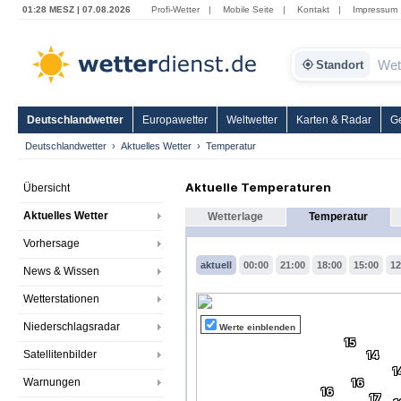
01:28 MESZ | 07.08.2026
Profi-Wetter
|
Mobile Seite
|
Kontakt
|
Impressum
Standort
Deutschlandwetter
Europawetter
Weltwetter
Karten & Radar
G
Deutschlandwetter
Aktuelles Wetter
Temperatur
Aktuelle Temperaturen
Übersicht
Aktuelles Wetter
Wetterlage
Temperatur
Vorhersage
aktuell
00:00
21:00
18:00
15:00
12
News & Wissen
Wetterstationen
Niederschlagsradar
Werte einblenden
15
Satellitenbilder
14
1
Warnungen
16
16
17