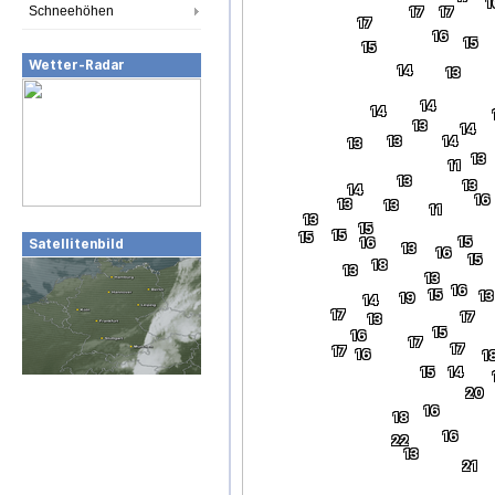
1
Schneehöhen
17
17
17
16
15
15
Wetter-Radar
14
13
14
14
13
14
13
14
13
13
11
13
13
14
16
13
13
11
13
15
15
15
15
16
Satellitenbild
13
16
15
18
13
13
16
15
13
19
14
17
17
13
15
16
17
17
17
16
1
15
14
20
16
18
16
22
13
21