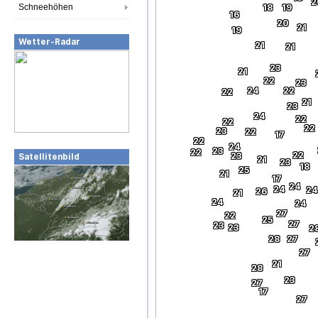
2
Schneehöhen
18
19
16
20
21
19
Wetter-Radar
21
21
23
21
22
23
24
22
22
21
23
24
22
22
22
23
22
17
22
24
23
22
22
23
Satellitenbild
21
23
18
25
21
17
24
24
24
26
21
24
24
27
22
25
27
23
23
2
28
27
27
21
28
23
27
17
27