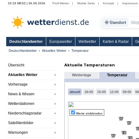
19:18 MESZ | 06.08.2026
Profi-Wetter
|
Mobile Seite
|
Kontakt
|
Impressum
Standort
Deutschlandwetter
Europawetter
Weltwetter
Karten & Radar
G
Deutschlandwetter
Aktuelles Wetter
Temperatur
Aktuelle Temperaturen
Übersicht
Aktuelles Wetter
Wetterlage
Temperatur
Vorhersage
aktuell
18:00
15:00
12:00
09:00
06
News & Wissen
Wetterstationen
Niederschlagsradar
Werte einblenden
17
Satellitenbilder
17
1
Warnungen
18
17
18