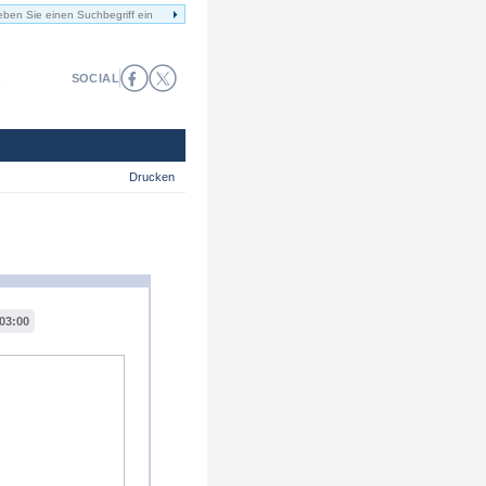
SOCIAL
Drucken
03:00