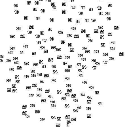
19
18
17
18
18
18
19
19
18
17
19
18
18
18
18
18
19
19
19
20
19
18
19
18
18
19
19
18
20
20
22
20
20
19
20
22
21
19
20
19
21
20
19
20
18
22
20
21
19
21
17
15
18
23
19
23
20
20
22
22
20
23
20
23
21
23
22
22
21
16
23
22
22
21
22
22
22
22
23
24
22
21
20
21
22
17
20
17
20
23
21
18
19
18
24
22
17
20
23
22
19
24
24
25
22
25
25
21
26
25
23
23
23
26
26
25
23
26
23
26
22
24
26
27
24
15
30
26
27
26
25
24
24
25
26
25
24
25
23
23
25
24
27
25
25
24
23
28
23
16
20
24
23
24
27
23
9
23