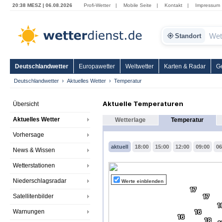
20:38 MESZ | 06.08.2026
Profi-Wetter
|
Mobile Seite
|
Kontakt
|
Impressum
Standort
Deutschlandwetter
Europawetter
Weltwetter
Karten & Radar
G
Deutschlandwetter
Aktuelles Wetter
Temperatur
Aktuelle Temperaturen
Übersicht
Aktuelles Wetter
Wetterlage
Temperatur
Vorhersage
aktuell
18:00
15:00
12:00
09:00
06
News & Wissen
Wetterstationen
Niederschlagsradar
Werte einblenden
17
Satellitenbilder
17
1
Warnungen
16
16
18