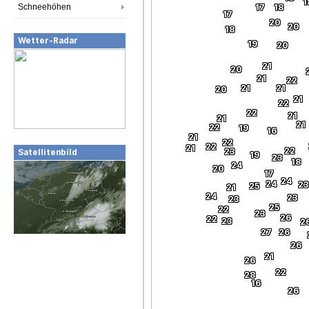
1
Schneehöhen
17
18
17
20
20
18
Wetter-Radar
19
20
21
20
21
22
21
21
20
21
22
22
21
21
21
22
19
16
21
22
22
21
22
23
Satellitenbild
19
23
18
24
20
17
24
24
23
25
21
24
23
23
25
22
23
26
22
23
2
27
26
26
21
26
22
28
16
26