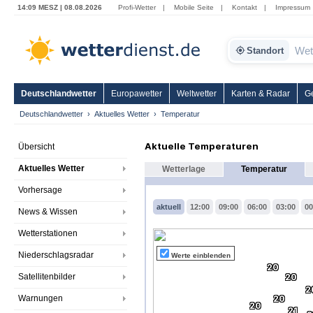
14:09 MESZ | 08.08.2026
Profi-Wetter
|
Mobile Seite
|
Kontakt
|
Impressum
Standort
Deutschlandwetter
Europawetter
Weltwetter
Karten & Radar
G
Deutschlandwetter
Aktuelles Wetter
Temperatur
Aktuelle Temperaturen
Übersicht
Aktuelles Wetter
Wetterlage
Temperatur
Vorhersage
aktuell
12:00
09:00
06:00
03:00
00
News & Wissen
Wetterstationen
Niederschlagsradar
Werte einblenden
20
Satellitenbilder
20
2
Warnungen
20
20
21