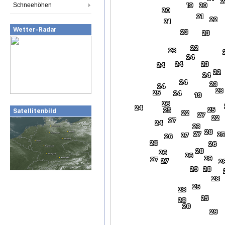
2
Schneehöhen
19
20
20
21
22
21
Wetter-Radar
23
23
22
23
24
24
23
24
22
24
24
23
24
23
25
24
19
26
24
25
25
Satellitenbild
22
27
22
27
24
23
28
27
25
27
26
28
26
28
26
26
29
27
27
2
29
28
28
25
28
25
28
20
29