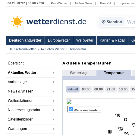
06:24 MESZ | 08.08.2026
Profi-Wetter
|
Mobile Seite
|
Kontakt
|
Impressum
Standort
Deutschlandwetter
Europawetter
Weltwetter
Karten & Radar
G
Deutschlandwetter
Aktuelles Wetter
Temperatur
Aktuelle Temperaturen
Übersicht
Aktuelles Wetter
Wetterlage
Temperatur
Vorhersage
aktuell
03:00
00:00
21:00
18:00
15
News & Wissen
Wetterstationen
Niederschlagsradar
Werte einblenden
16
Satellitenbilder
9
1
Warnungen
15
17
14