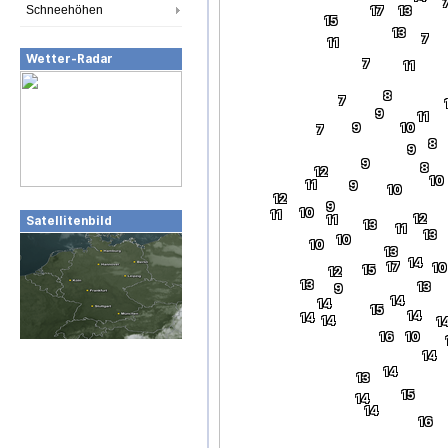
Schneehöhen
17
13
15
13
7
11
Wetter-Radar
7
11
8
7
9
11
9
10
7
8
9
9
8
12
10
11
9
10
12
9
10
11
12
11
Satellitenbild
13
11
13
10
10
13
14
17
10
15
12
13
13
9
14
14
15
14
14
14
1
16
10
14
14
13
15
14
14
16