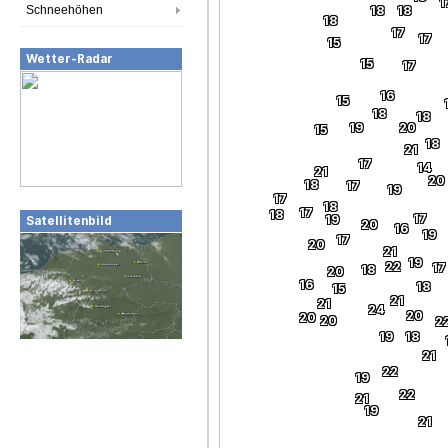
1
Schneehöhen
18
18
18
17
17
15
Wetter-Radar
15
17
16
15
18
18
19
20
15
18
21
17
14
21
20
18
17
19
17
18
17
18
17
19
Satellitenbild
20
16
19
17
20
21
19
22
17
18
20
16
18
15
21
21
24
20
20
20
2
19
18
21
22
19
22
21
19
21