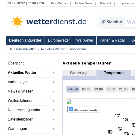
08:17 MESZ | 09.08.2026
Profi-Wetter
|
Mobile Seite
|
Kontakt
|
Impressum
Standort
Deutschlandwetter
Europawetter
Weltwetter
Karten & Radar
G
Deutschlandwetter
Aktuelles Wetter
Temperatur
Aktuelle Temperaturen
Übersicht
Aktuelles Wetter
Wetterlage
Temperatur
Vorhersage
aktuell
06:00
03:00
00:00
21:00
18
News & Wissen
Wetterstationen
Niederschlagsradar
Werte einblenden
17
Satellitenbilder
16
1
Warnungen
17
19
16