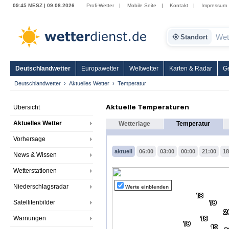
09:45 MESZ | 09.08.2026
Profi-Wetter
|
Mobile Seite
|
Kontakt
|
Impressum
Standort
Deutschlandwetter
Europawetter
Weltwetter
Karten & Radar
G
Deutschlandwetter
Aktuelles Wetter
Temperatur
Aktuelle Temperaturen
Übersicht
Aktuelles Wetter
Wetterlage
Temperatur
Vorhersage
aktuell
06:00
03:00
00:00
21:00
18
News & Wissen
Wetterstationen
Niederschlagsradar
Werte einblenden
18
Satellitenbilder
19
2
Warnungen
19
19
19