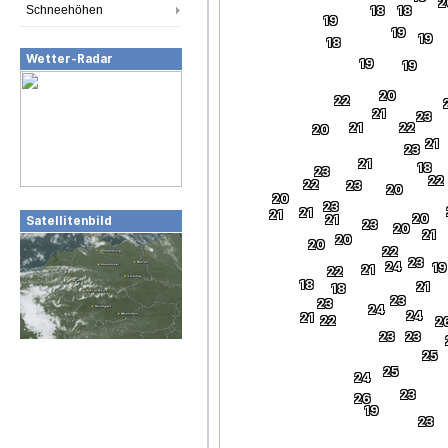
2
Schneehöhen
18
18
19
19
19
18
Wetter-Radar
19
19
20
22
21
23
21
22
20
21
23
21
18
23
22
22
23
20
20
23
21
21
20
21
Satellitenbild
23
20
21
20
20
22
23
24
19
21
22
18
21
18
23
23
24
24
21
22
2
23
23
25
25
24
23
26
19
23