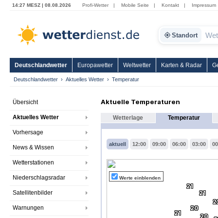
14:27 MESZ | 08.08.2026
Profi-Wetter
|
Mobile Seite
|
Kontakt
|
Impressum
Standort
Deutschlandwetter
Europawetter
Weltwetter
Karten & Radar
G
Deutschlandwetter
Aktuelles Wetter
Temperatur
Aktuelle Temperaturen
Übersicht
Aktuelles Wetter
Wetterlage
Temperatur
Vorhersage
aktuell
12:00
09:00
06:00
03:00
00
News & Wissen
Wetterstationen
Niederschlagsradar
Werte einblenden
21
Satellitenbilder
21
2
Warnungen
20
21
20