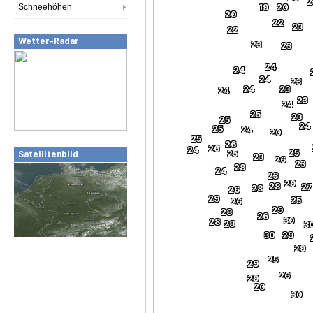
2
Schneehöhen
19
20
20
22
23
22
Wetter-Radar
23
23
24
24
24
23
24
23
24
23
24
25
23
25
24
25
24
20
25
26
26
24
25
25
Satellitenbild
23
26
23
28
24
23
29
28
27
28
26
29
25
26
29
28
26
30
28
28
3
30
29
29
25
29
26
29
20
30