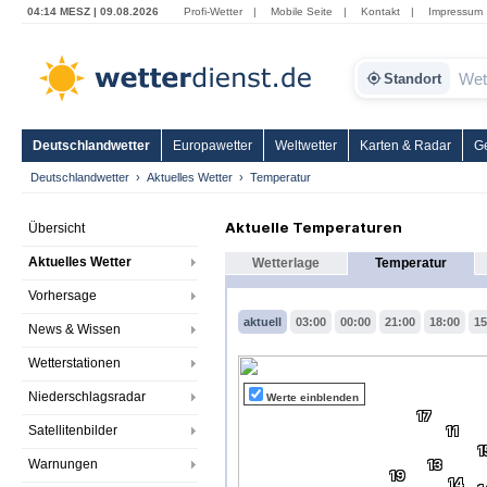
04:14 MESZ | 09.08.2026
Profi-Wetter
|
Mobile Seite
|
Kontakt
|
Impressum
Standort
Deutschlandwetter
Europawetter
Weltwetter
Karten & Radar
G
Deutschlandwetter
Aktuelles Wetter
Temperatur
Aktuelle Temperaturen
Übersicht
Aktuelles Wetter
Wetterlage
Temperatur
Vorhersage
aktuell
03:00
00:00
21:00
18:00
15
News & Wissen
Wetterstationen
Niederschlagsradar
Werte einblenden
17
Satellitenbilder
11
1
Warnungen
13
19
14