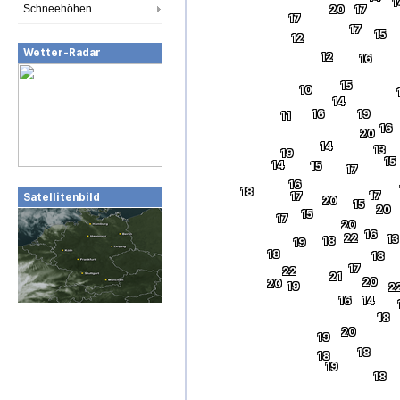
1
Schneehöhen
20
17
17
17
15
12
Wetter-Radar
12
16
15
10
14
16
19
11
16
20
14
13
19
15
14
15
17
16
18
17
17
Satellitenbild
20
15
20
15
17
20
16
22
13
18
19
18
18
17
22
21
20
20
19
2
16
14
18
20
19
18
18
19
18