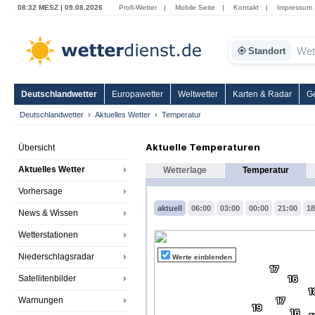
08:32 MESZ | 09.08.2026
Profi-Wetter
|
Mobile Seite
|
Kontakt
|
Impressum
Standort
Deutschlandwetter
Europawetter
Weltwetter
Karten & Radar
G
Deutschlandwetter
Aktuelles Wetter
Temperatur
Aktuelle Temperaturen
Übersicht
Aktuelles Wetter
Wetterlage
Temperatur
Vorhersage
aktuell
06:00
03:00
00:00
21:00
18
News & Wissen
Wetterstationen
Niederschlagsradar
Werte einblenden
17
Satellitenbilder
16
1
Warnungen
17
19
16