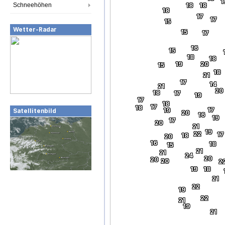
1
Schneehöhen
18
18
18
17
17
15
Wetter-Radar
15
17
16
15
18
18
19
20
15
18
21
17
14
21
20
18
17
19
17
18
17
18
17
19
Satellitenbild
20
16
19
17
20
21
19
22
17
18
20
16
18
15
21
21
24
20
20
20
2
19
18
21
22
19
22
21
19
21