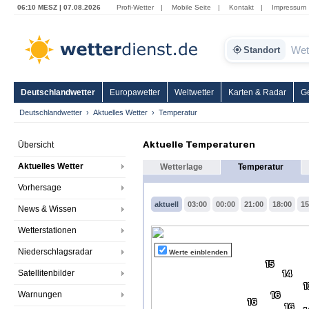
06:10 MESZ | 07.08.2026
Profi-Wetter
|
Mobile Seite
|
Kontakt
|
Impressum
Standort
Deutschlandwetter
Europawetter
Weltwetter
Karten & Radar
G
Deutschlandwetter
Aktuelles Wetter
Temperatur
Aktuelle Temperaturen
Übersicht
Aktuelles Wetter
Wetterlage
Temperatur
Vorhersage
aktuell
03:00
00:00
21:00
18:00
15
News & Wissen
Wetterstationen
Niederschlagsradar
Werte einblenden
15
Satellitenbilder
14
1
Warnungen
16
16
16