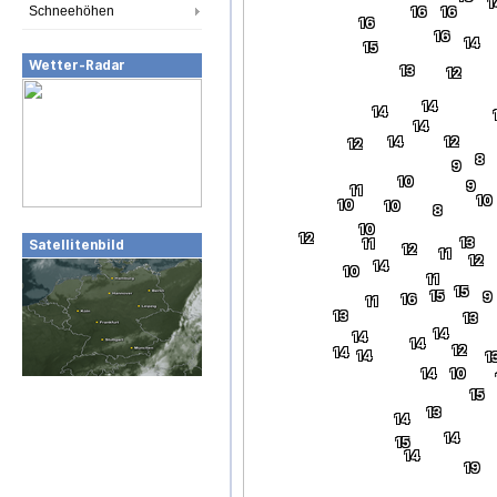
1
Schneehöhen
16
16
16
16
14
15
Wetter-Radar
13
12
14
14
14
14
12
12
8
9
10
9
11
10
10
10
8
10
12
13
11
Satellitenbild
12
11
12
14
10
11
15
15
9
16
11
13
13
14
14
14
12
14
14
1
14
10
15
13
14
14
15
14
19