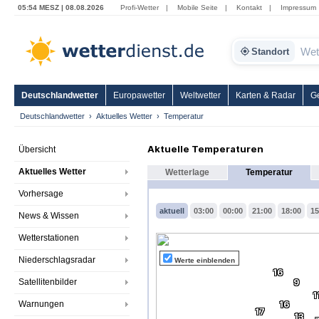
05:54 MESZ | 08.08.2026
Profi-Wetter
|
Mobile Seite
|
Kontakt
|
Impressum
Standort
Deutschlandwetter
Europawetter
Weltwetter
Karten & Radar
G
Deutschlandwetter
Aktuelles Wetter
Temperatur
Aktuelle Temperaturen
Übersicht
Aktuelles Wetter
Wetterlage
Temperatur
Vorhersage
aktuell
03:00
00:00
21:00
18:00
15
News & Wissen
Wetterstationen
Niederschlagsradar
Werte einblenden
16
Satellitenbilder
9
1
Warnungen
16
17
13