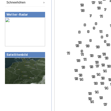
Schneehöhen
17
14
15
13
7
10
Wetter-Radar
7
11
8
8
9
9
11
8
9
8
9
9
13
10
13
10
10
9
11
12
11
Satellitenbild
13
12
13
11
10
13
15
17
10
15
13
13
14
14
15
15
15
15
14
1
16
10
14
14
13
15
15
14
17