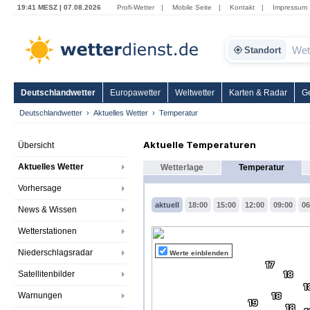
19:41 MESZ | 07.08.2026
Profi-Wetter
|
Mobile Seite
|
Kontakt
|
Impressum
Standort
Deutschlandwetter
Europawetter
Weltwetter
Karten & Radar
G
Deutschlandwetter
Aktuelles Wetter
Temperatur
Aktuelle Temperaturen
Übersicht
Aktuelles Wetter
Wetterlage
Temperatur
Vorhersage
aktuell
18:00
15:00
12:00
09:00
06
News & Wissen
Wetterstationen
Niederschlagsradar
Werte einblenden
17
Satellitenbilder
18
1
Warnungen
18
19
18