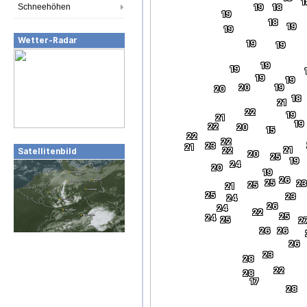
1
Schneehöhen
19
18
19
18
19
19
Wetter-Radar
19
19
19
19
19
19
20
19
20
18
21
22
19
21
19
22
20
15
22
22
23
21
21
22
Satellitenbild
20
25
19
24
20
19
26
25
23
25
21
25
23
24
26
24
22
25
24
25
2
26
26
26
23
28
22
28
17
28