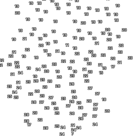
18
19
19
18
18
19
19
19
18
19
19
18
18
18
19
20
19
18
18
19
19
19
18
19
19
19
19
20
19
20
20
19
19
19
19
19
19
19
19
19
19
18
19
21
19
20
19
20
19
21
19
11
20
22
18
22
22
19
21
22
21
23
19
22
19
22
23
22
19
16
23
22
22
22
22
22
21
22
23
23
23
21
22
22
22
17
19
18
19
24
21
20
19
19
23
24
15
21
25
22
19
26
25
26
22
23
25
21
26
26
25
23
24
27
26
25
24
27
22
25
25
25
26
27
25
18
28
26
26
27
25
25
27
27
28
26
25
27
26
23
25
26
28
27
27
26
22
28
24
17
21
25
24
24
28
24
7
24