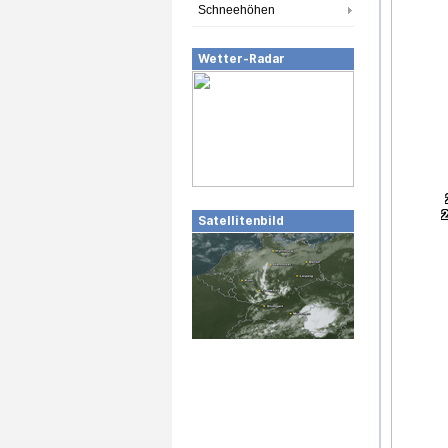
Schneehöhen
Wetter-Radar
Satellitenbild