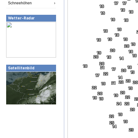
1
Schneehöhen
17
17
16
18
18
16
Wetter-Radar
16
18
19
18
18
19
19
18
19
20
20
18
19
18
20
18
14
20
18
18
21
Satellitenbild
17
20
15
22
17
14
23
22
20
21
19
22
19
23
20
19
22
19
19
2
24
22
23
19
22
19
25
14
25