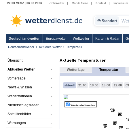
22:03 MESZ | 06.08.2026
Profi-Wetter
|
Mobile Seite
|
Kontakt
|
Impressum
Standort
Deutschlandwetter
Europawetter
Weltwetter
Karten & Radar
G
Deutschlandwetter
Aktuelles Wetter
Temperatur
Aktuelle Temperaturen
Übersicht
Aktuelles Wetter
Wetterlage
Temperatur
Vorhersage
aktuell
21:00
18:00
15:00
12:00
09
News & Wissen
Wetterstationen
Niederschlagsradar
Werte einblenden
16
Satellitenbilder
16
1
Warnungen
17
17
17