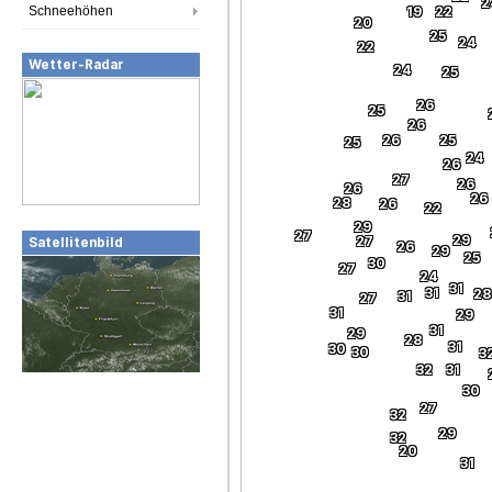
2
Schneehöhen
19
22
20
25
24
22
Wetter-Radar
24
25
26
25
26
26
25
25
24
26
27
26
26
26
28
26
22
29
27
29
27
Satellitenbild
26
29
25
30
27
24
31
31
28
31
27
31
29
31
29
28
31
30
30
3
32
31
30
27
32
29
32
20
31