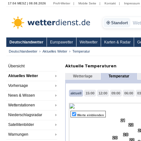
17:04 MESZ | 08.08.2026
Profi-Wetter
|
Mobile Seite
|
Kontakt
|
Impressum
Standort
Deutschlandwetter
Europawetter
Weltwetter
Karten & Radar
G
Deutschlandwetter
Aktuelles Wetter
Temperatur
Aktuelle Temperaturen
Übersicht
Aktuelles Wetter
Wetterlage
Temperatur
Vorhersage
aktuell
15:00
12:00
09:00
06:00
03
News & Wissen
Wetterstationen
Niederschlagsradar
Werte einblenden
21
Satellitenbilder
22
2
Warnungen
20
20
22