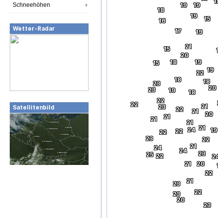
1
Schneehöhen
19
19
18
19
15
16
Wetter-Radar
17
19
21
15
20
18
19
15
19
22
18
18
23
20
23
19
18
22
22
21
23
Satellitenbild
22
21
20
21
21
21
21
24
19
22
22
23
22
21
24
24
23
25
22
2
21
20
22
21
23
22
23
20
23