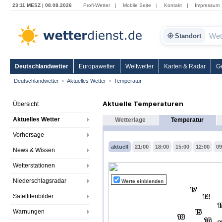
23:11 MESZ | 08.08.2026
Profi-Wetter
|
Mobile Seite
|
Kontakt
|
Impressum
Standort
Deutschlandwetter
Europawetter
Weltwetter
Karten & Radar
G
Deutschlandwetter
Aktuelles Wetter
Temperatur
Aktuelle Temperaturen
Übersicht
Aktuelles Wetter
Wetterlage
Temperatur
Vorhersage
aktuell
21:00
18:00
15:00
12:00
09
News & Wissen
Wetterstationen
Niederschlagsradar
Werte einblenden
17
Satellitenbilder
14
1
Warnungen
15
18
16