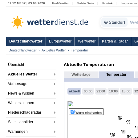
02:52 MESZ | 09.08.2026
Profi-Wetter
|
Mobile Seite
|
Kontakt
|
Impressum
Standort
Deutschlandwetter
Europawetter
Weltwetter
Karten & Radar
G
Deutschlandwetter
Aktuelles Wetter
Temperatur
Aktuelle Temperaturen
Übersicht
Aktuelles Wetter
Wetterlage
Temperatur
Vorhersage
aktuell
00:00
21:00
18:00
15:00
12
News & Wissen
Wetterstationen
Niederschlagsradar
Werte einblenden
17
Satellitenbilder
11
1
Warnungen
13
19
14