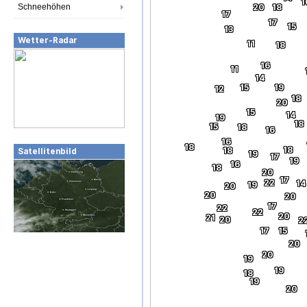
1
Schneehöhen
20
18
17
17
15
13
Wetter-Radar
11
18
16
11
14
15
19
12
18
20
15
14
19
18
15
18
16
16
18
18
18
Satellitenbild
19
17
19
16
18
20
17
22
14
19
20
20
20
17
22
22
20
21
20
2
17
15
20
20
19
19
18
19
20