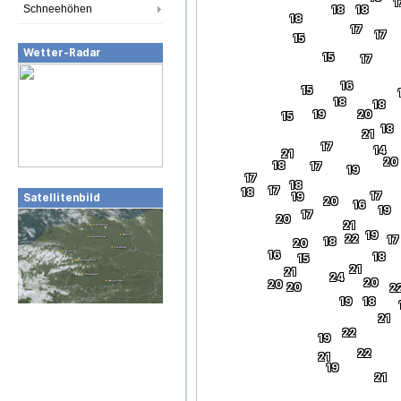
1
Schneehöhen
18
18
18
17
17
15
Wetter-Radar
15
17
16
15
18
18
19
20
15
18
21
17
14
21
20
18
17
19
17
18
17
18
17
19
Satellitenbild
20
16
19
17
20
21
19
22
17
18
20
16
18
15
21
21
24
20
20
20
2
19
18
21
22
19
22
21
19
21