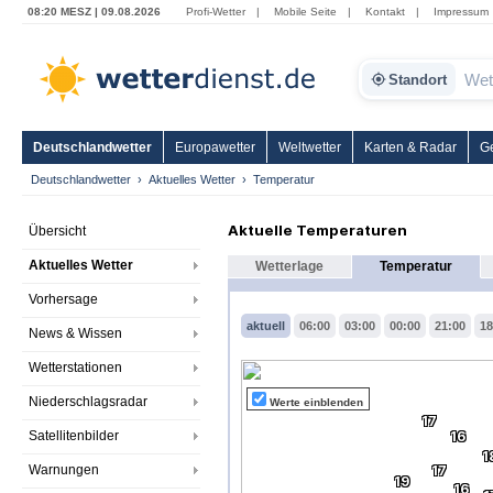
08:20 MESZ | 09.08.2026
Profi-Wetter
|
Mobile Seite
|
Kontakt
|
Impressum
Standort
Deutschlandwetter
Europawetter
Weltwetter
Karten & Radar
G
Deutschlandwetter
Aktuelles Wetter
Temperatur
Aktuelle Temperaturen
Übersicht
Aktuelles Wetter
Wetterlage
Temperatur
Vorhersage
aktuell
06:00
03:00
00:00
21:00
18
News & Wissen
Wetterstationen
Niederschlagsradar
Werte einblenden
17
Satellitenbilder
16
1
Warnungen
17
19
16