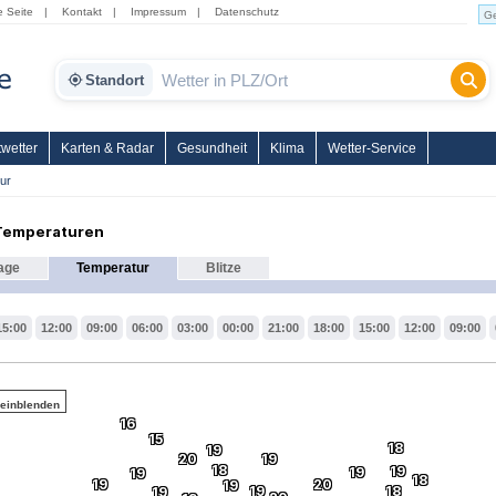
e Seite
|
Kontakt
|
Impressum
|
Datenschutz
Standort
wetter
Karten & Radar
Gesundheit
Klima
Wetter-Service
ur
 Temperaturen
age
Temperatur
Blitze
15:00
12:00
09:00
06:00
03:00
00:00
21:00
18:00
15:00
12:00
09:00
 einblenden
16
15
18
19
20
19
18
19
19
19
18
19
20
19
19
18
19