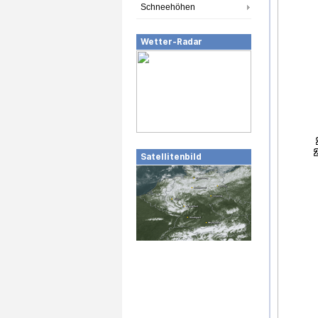
Schneehöhen
Wetter-Radar
Satellitenbild