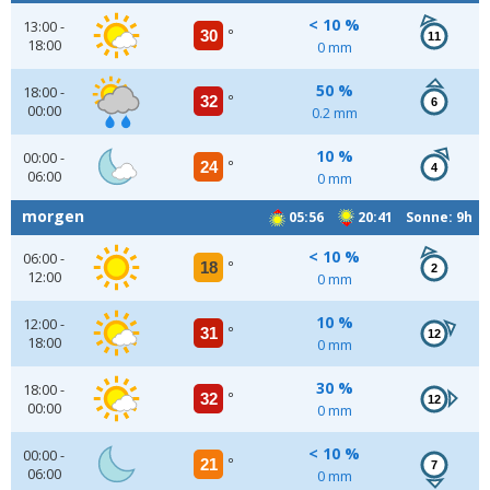
< 10 %
13:00 -
30
°
11
18:00
0 mm
50 %
18:00 -
32
°
6
00:00
0.2 mm
10 %
00:00 -
24
°
4
06:00
0 mm
morgen
05:56
20:41 Sonne: 9h
< 10 %
06:00 -
18
°
2
12:00
0 mm
10 %
12:00 -
31
°
12
18:00
0 mm
30 %
18:00 -
32
°
12
00:00
0 mm
< 10 %
00:00 -
21
°
7
06:00
0 mm