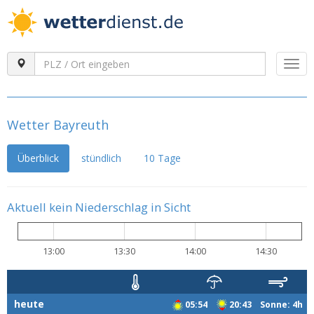
Togg
navi
Wetter Bayreuth
Überblick
stündlich
10 Tage
Aktuell kein Niederschlag in Sicht
13:00
13:30
14:00
14:30
heute
05:54
20:43 Sonne: 4h