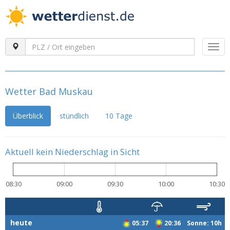
Togg
navi
Wetter Bad Muskau
Überblick
stündlich
10 Tage
Aktuell kein Niederschlag in Sicht
08:30
09:00
09:30
10:00
10:30
heute
05:37
20:36 Sonne: 10h