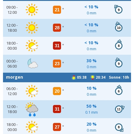
< 10 %
09:00 -
21
°
9
12:00
0 mm
< 10 %
12:00 -
28
°
10
18:00
0 mm
< 10 %
18:00 -
31
°
8
00:00
0 mm
30 %
00:00 -
23
°
9
06:00
0 mm
morgen
05:38
20:34 Sonne: 10h
10 %
06:00 -
20
°
6
12:00
0 mm
50 %
12:00 -
31
°
11
18:00
0.1 mm
20 %
18:00 -
27
°
8
00:00
0 mm