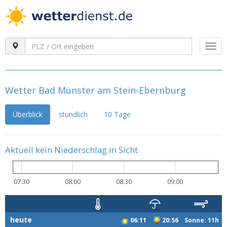
Togg
navi
Wetter Bad Münster am Stein-Ebernburg
Überblick
stündlich
10 Tage
Aktuell kein Niederschlag in Sicht
07:30
08:00
08:30
09:00
heute
06:11
20:56 Sonne: 11h