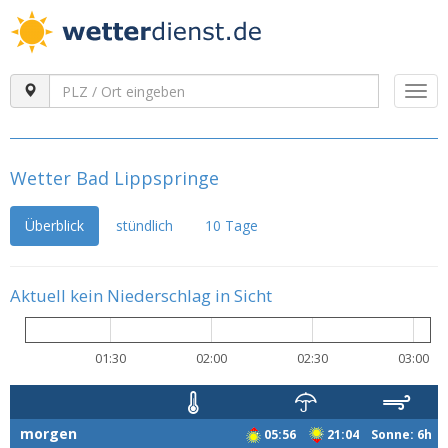
Togg
navi
Wetter Bad Lippspringe
Überblick
stündlich
10 Tage
Aktuell kein Niederschlag in Sicht
01:30
02:00
02:30
03:00
morgen
05:56
21:04 Sonne: 6h