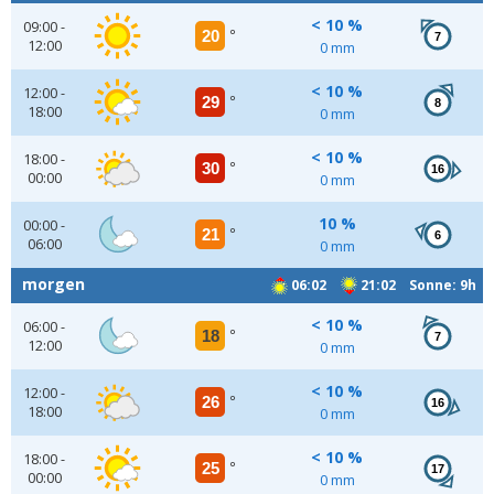
< 10 %
09:00 -
20
°
7
12:00
0 mm
< 10 %
12:00 -
29
°
8
18:00
0 mm
< 10 %
18:00 -
30
°
16
00:00
0 mm
10 %
00:00 -
21
°
6
06:00
0 mm
morgen
06:02
21:02 Sonne: 9h
< 10 %
06:00 -
18
°
7
12:00
0 mm
< 10 %
12:00 -
26
°
16
18:00
0 mm
< 10 %
18:00 -
25
°
17
00:00
0 mm