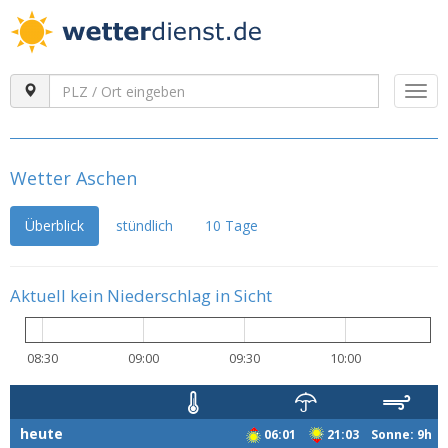
Togg
navi
Wetter Aschen
Überblick
stündlich
10 Tage
Aktuell kein Niederschlag in Sicht
08:30
09:00
09:30
10:00
heute
06:01
21:03 Sonne: 9h