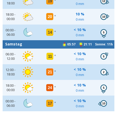
19
°
12
18:00
0 mm
10 %
18:00 -
20
°
10
00:00
0 mm
< 10 %
00:00 -
14
°
5
06:00
0 mm
Samstag
05:57
21:11 Sonne: 11h
< 10 %
06:00 -
11
°
5
12:00
0 mm
< 10 %
12:00 -
21
°
2
18:00
0 mm
< 10 %
18:00 -
24
°
5
00:00
0 mm
< 10 %
00:00 -
17
°
10
06:00
0 mm