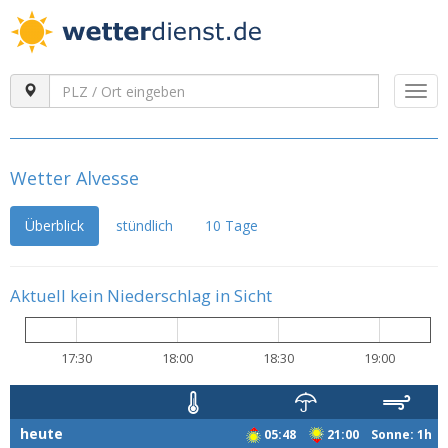
Togg
navi
Wetter Alvesse
Überblick
stündlich
10 Tage
Aktuell kein Niederschlag in Sicht
17:30
18:00
18:30
19:00
heute
05:48
21:00 Sonne: 1h