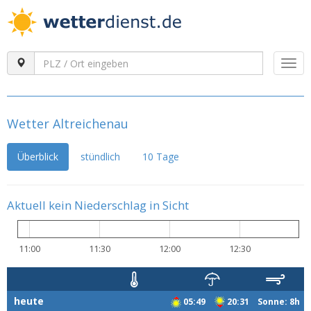
Togg
navi
Wetter Altreichenau
Überblick
stündlich
10 Tage
Aktuell kein Niederschlag in Sicht
11:00
11:30
12:00
12:30
heute
05:49
20:31 Sonne: 8h