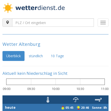
Togg
navi
Wetter Altenburg
Überblick
stündlich
10 Tage
Aktuell kein Niederschlag in Sicht
09:00
09:30
10:00
10:30
11:00
heute
05:45
20:46 Sonne: 8h